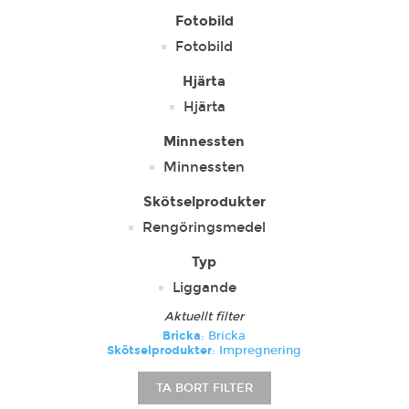
Fotobild
Fotobild
Hjärta
Hjärta
Minnessten
Minnessten
Skötselprodukter
Rengöringsmedel
Typ
Liggande
Aktuellt filter
Bricka
: Bricka
Skötselprodukter
: Impregnering
TA BORT FILTER