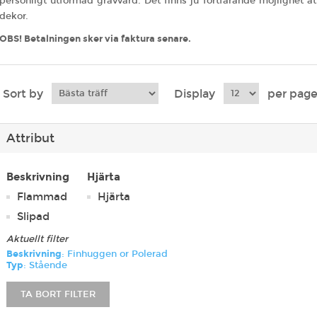
personligt utformad gravvård. Det finns ju fortfarande möjlighet at
dekor.
OBS! Betalningen sker via faktura senare.
Sort by
Display
per pag
Attribut
Beskrivning
Hjärta
Flammad
Hjärta
Slipad
Aktuellt filter
Beskrivning
: Finhuggen or Polerad
Typ
: Stående
TA BORT FILTER