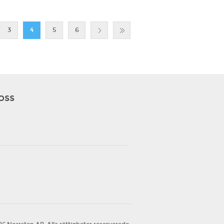
3
4
5
6
 oss