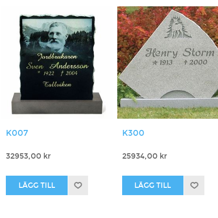
K007
K300
32953,00 kr
25934,00 kr