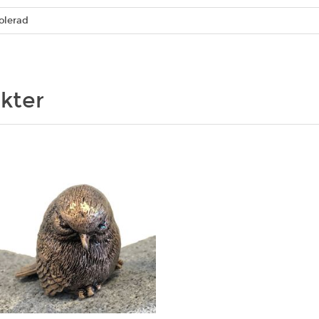
olerad
kter