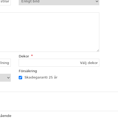
stilar
*
Dekor
llning
Välj dekor
Försäkring
Skadegaranti 25 år
tående