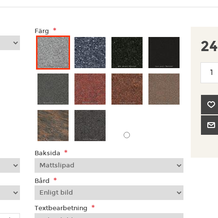
*
Färg
24
*
Baksida
*
Bård
*
Textbearbetning