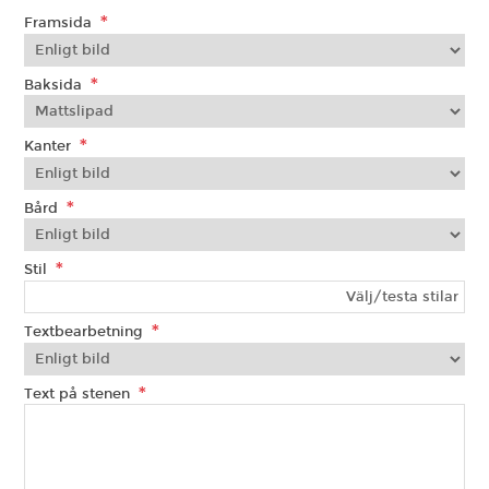
*
Framsida
*
Baksida
*
Kanter
*
Bård
*
Stil
Välj/testa stilar
*
Textbearbetning
*
Text på stenen