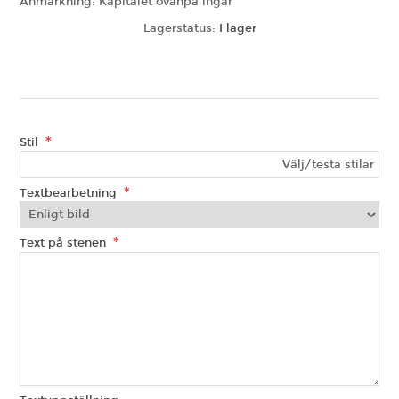
Anmärkning: Kapitälet ovanpå ingår
Lagerstatus:
I lager
*
Stil
Välj/testa stilar
*
Textbearbetning
*
Text på stenen