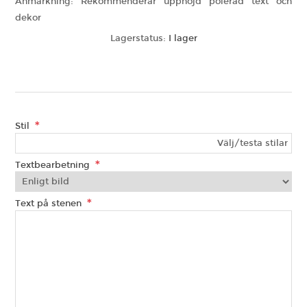
Anmärkning: Rekommenderar upphöjd polerad text och
dekor
Lagerstatus:
I lager
*
Stil
Välj/testa stilar
*
Textbearbetning
*
Text på stenen