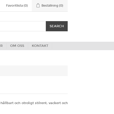
Favoritlista
(0)
Beställning
(0)
ER
OM OSS
KONTAKT
llbart och otroligt stilrent, vackert och