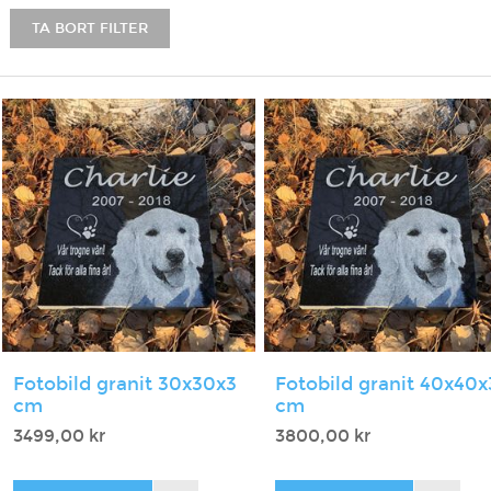
TA BORT FILTER
Fotobild granit 30x30x3
Fotobild granit 40x40x
cm
cm
3499,00 kr
3800,00 kr