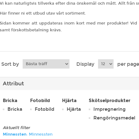
Vi kan naturligtvis tillverka efter dina önskemål och mått. Allt från s
Här finner ni ett utbud utav vårt sortiment.
Sidan kommer att uppdateras inom kort med mer produkter! Vid e
samt förskottsbetalning krävs.
Sort by
Display
per pag
Attribut
Bricka
Fotobild
Hjärta
Skötselprodukter
Bricka
Fotobild
Hjärta
Impregnering
Rengöringsmedel
Aktuellt filter
Minnessten
: Minnessten