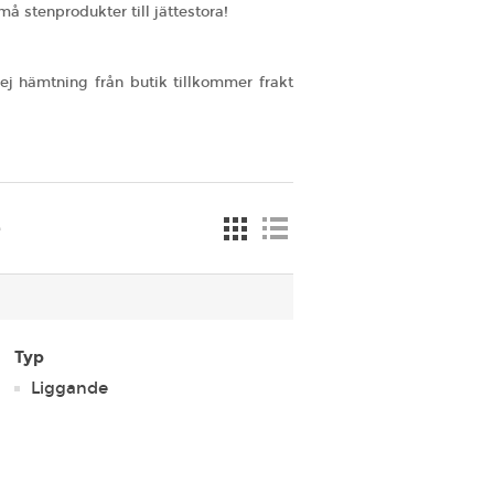
må stenprodukter till jättestora!
j hämtning från butik tillkommer frakt
e
Typ
Liggande