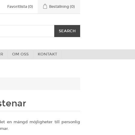
Favoritlista
(0)
Beställning
(0)
ER
OM OSS
KONTAKT
stenar
 det en mängd möjligheter till personlig
amar.