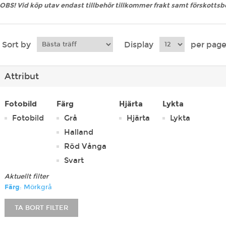
OBS! Vid köp utav endast tillbehör tillkommer frakt samt förskottsb
Sort by
Display
per pag
Attribut
Fotobild
Färg
Hjärta
Lykta
Fotobild
Grå
Hjärta
Lykta
Halland
Röd Vånga
Svart
Aktuellt filter
Färg
: Mörkgrå
TA BORT FILTER