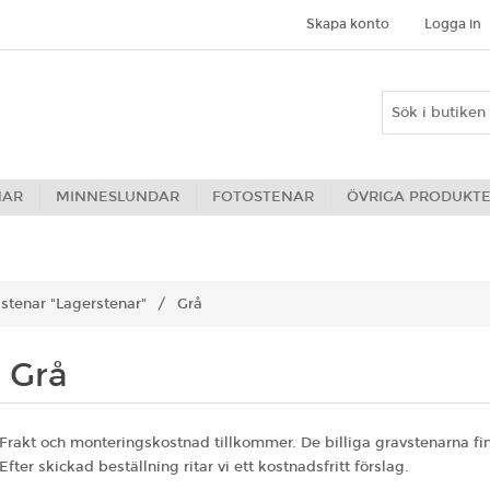
Skapa konto
Logga in
NAR
MINNESLUNDAR
FOTOSTENAR
ÖVRIGA PRODUKT
stenar "Lagerstenar"
/
Grå
Grå
Frakt och monteringskostnad tillkommer. De billiga gravstenarna fin
Efter skickad beställning ritar vi ett kostnadsfritt förslag.