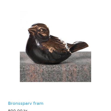
Bronssparv fram
800,00 kr